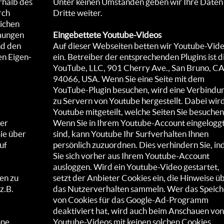
­rhalb des
Unter keinen Umständen geben wir Ihre Daten
rch
Dritte weiter.
eichen
­mungen
Eingebettete Youtube-Videos
nd den
Auf dieser Webseiten betten wir Youtube-Vid
nen Eigen­
ein. Betreiber der entsprechenden Plugins ist d
YouTube, LLC, 901 Cherry Ave., San Bruno, C
94066, USA. Wenn Sie eine Seite mit dem
YouTube-Plugin besuchen, wird eine Verbindu
zu Servern von Youtube hergestellt. Dabei wir
Youtube mitgeteilt, welche Seiten Sie besuchen
rer
Wenn Sie in Ihrem Youtube-Account eingelogg
ie über
sind, kann Youtube Ihr Surfverhalten Ihnen
uf
persönlich zuzuordnen. Dies verhindern Sie, i
Sie sich vorher aus Ihrem Youtube-Account
ausloggen. Wird ein Youtube-Video gestartet,
en zu
setzt der Anbieter Cookies ein, die Hinweise ü
z.B.
das Nutzerverhalten sammeln. Wer das Speic
von Cookies für das Google-Ad-Programm
deaktiviert hat, wird auch beim Anschauen von
hne
Youtube-Videos mit keinen solchen Cookies