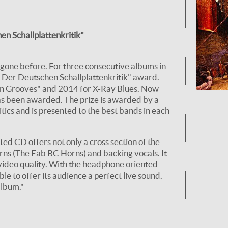
en Schallplattenkritik"
one before. For three consecutive albums in
s Der Deutschen Schallplattenkritik" award.
n Grooves" and 2014 for X-Ray Blues. Now
 has been awarded. The prize is awarded by a
tics and is presented to the best bands in each
mited CD offers not only a cross section of the
rns (The Fab BC Horns) and backing vocals. It
 video quality. With the headphone oriented
le to offer its audience a perfect live sound.
album."