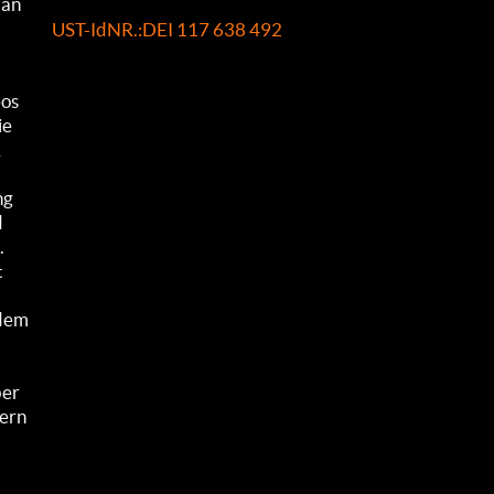
 an
UST-IdNR.:DEI 117 638 492
eos
ie
A
ng
d
.
t
ndem
ber
hern