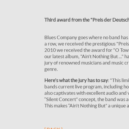
Third award from the "Preis der Deutsch
Blues Company goes where no band has g
a row, we received the prestigious "Prei
2010 we received the award for "O Tow
our latest album, "Ain't Nothing But ..."
jury of renowned musicians and music cri
genre.
Here's what the jury has to say
: "This li
bands current live program, including ho
also captivates with excellent audio and
“Silent Concert” concept, the band was ab
This makes “Ain't Nothing But” a unique 