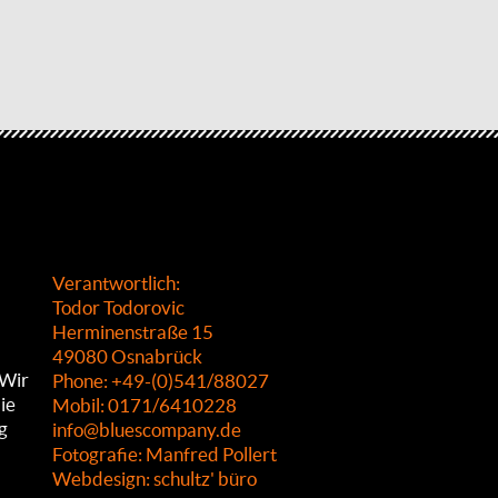
Verantwortlich:
Todor Todorovic
Herminenstraße 15
49080 Osnabrück
 Wir
Phone: +49-(0)541/88027
ie
Mobil: 0171/6410228
g
info@bluescompany.de
Fotografie: Manfred Pollert
Webdesign: schultz' büro