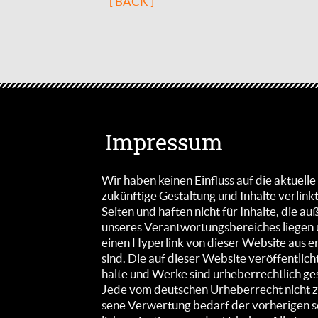
[ BACK ]
Impressum
Wir haben keinen Ein­fluss auf die aktuell
zukünf­tige Gestal­tung und Inhalte verlink
Seiten und haften nicht für Inhalte, die a
unseres Verant­wortungs­bereiches liegen
einen Hyper­link von dieser Web­site aus er
sind. Die auf dieser Web­site ver­öffent­lich­
halte und Werke sind ur­heber­rechtlich ge­
Jede vom deutschen Ur­heber­recht nicht z
sene Ve­rwertung be­darf der vorhe­rigen s