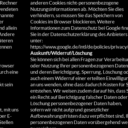
m Rechner
anderen Cookies nicht-personenbezogene
rwendeten
Nutzungsinformationen ab. Möchten Sie dies
enannte
verhindern, so müssen Sie das Speichern von
er
Cookies im Browser blockieren. Weitere
d allein
Informationen zum Datenschutz bei Google fi
 Andere
Sie in der Datenschutzerklärung des Anbieters
päteren
unter:
kennen
https://www.google.de/intl/de/policies/privacy
Auskunft/Widerruf/Löschung
Sie können sich bei allen Fragen zur Verarbeit
Browser
oder Nutzung Ihrer personenbezogenen Daten
urch eine
und deren Berichtigung, Sperrung, Löschung o
auch einem Widerruf einer erteilten Einwilligu
kt sein
an uns wenden, ohne dass dadurch Kosten für S
entstehen. Wir weisen zudem darauf hin, dass 
ein Recht auf Berichtigung falscher Daten oder
Löschung personenbezogener Daten haben,
t, mit uns
sofern wir nicht aufgrund gesetzlicher
per E-
Aufbewahrungsfristen dazu verpflichtet sind, I
Stellen
personenbezogenen Daten vorübergehend wei