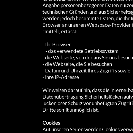
Angabe personenbezogener Daten nutzen. A
tech­nischen Gründ­en und aus Sicherheit
werden jedoch bestimmte Daten, die Ihr In
Browser an unseren Web­space-Provider 
rmittelt, erf­asst:
- Ihr Browser
- das verwendete Betriebssystem
- die Webseite, von der aus Sie uns besuc
- die Webseite, die Sie besuchen
- Datum und Uhrzeit Ihres Zugriffs sowie
- ihre IP-Adresse
Wir weisen darauf hin, dass die internet­b
Daten­übertra­gung Sicherheits­lücken aufw
lücken­loser Schutz vor unbefugten Zugrif
Dritte somit un­möglich ist.
Cookies
Auf unseren Seiten werden Cookies verw