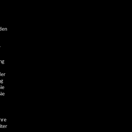
nden
/
ung
der
ng
ie
Sie
hre
ter