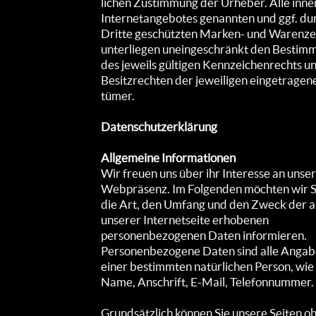
lichen Zu­stimmung der Ur­heber. Alle inne
Inter­netan­gebotes genann­ten und ggf. du
Dritte geschütz­ten Marken- und Waren­z
unter­liegen unein­geschränkt den Bestim
des jeweils gültigen Kenn­zeichen­rechts u
Besitz­rech­ten der je­weili­gen einge­trage­
tümer.
Datenschutzerklärung
Allgemeine Informationen
Wir freuen uns über ihr Interesse an unse
Webpräsenz. Im Folgenden möchten wir S
die Art, den Umfang und den Zweck der a
unserer Internetseite erhobenen
personenbezogenen Daten informieren.
Personenbezogene Daten sind alle Angab
einer bestimmten natürlichen Person, wie 
Name, Anschrift, E-Mail, Telefonnummer.
Grundsätzlich können Sie unsere Seiten o