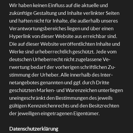
Wir haben keinen Ein­fluss auf die aktuelle und
zukünf­tige Gestal­tung und Inhalte verlinkter Seiten
und haften nicht für Inhalte, die außerhalb unseres
Verant­wortungs­bereiches liegen und über einen
Hyper­link von dieser Web­site aus er­reich­bar sind.
Die auf dieser Web­site ver­öffent­lich­ten In­halte und
Werke sind ur­heber­rechtlich ge­schützt. Jede vom
deutschen Ur­heber­recht nicht zu­gelas­sene Ve­
rwertung be­darf der vorhe­rigen schrift­lichen Zu­
stimmung der Ur­heber. Alle inne­rhalb des Inter­
netan­gebotes genann­ten und ggf. durch Dritte
geschütz­ten Marken- und Waren­zeichen unter­liegen
unein­geschränkt den Bestim­mungen des jeweils
gültigen Kenn­zeichen­rechts und den Besitz­rech­ten
der je­weili­gen einge­trage­nen Eigen­tümer.
Datenschutzerklärung